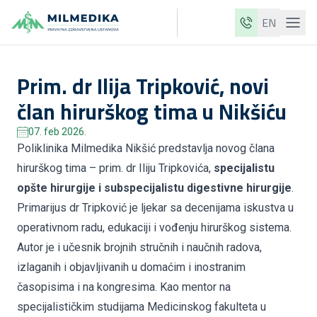
EN
Milmedika
Prim. dr Ilija Tripković, novi
Naše klinike
član hirurškog tima u Nikšiću
Usluge
07. feb 2026.
Ljekari
Poliklinika Milmedika Nikšić predstavlja novog člana
Cjenovnik
hirurškog tima –
prim. dr Iliju Tripkovića,
specijalistu
opšte hirurgije i subspecijalistu digestivne hirurgije
.
O nama
Primarijus dr Tripković je ljekar sa decenijama iskustva u
Aktuelnosti
operativnom radu, edukaciji i vođenju hirurškog sistema.
Autor je i učesnik brojnih stručnih i naučnih radova,
Blog
izlaganih i objavljivanih u domaćim i inostranim
Kontakt
časopisima i na kongresima. Kao mentor na
specijalističkim studijama Medicinskog fakulteta u
ME
EN