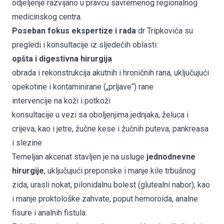
odjeljenje razvijano u pravcu savremenog regionalnog
medicinskog centra.
Poseban fokus ekspertize i rada
dr Tripkovića su
pregledi i konsultacije iz sljedećih oblasti:
opšta i digestivna hirurgija
obrada i rekonstrukcija akutnih i hroničnih rana, uključujući
opekotine i kontaminirane („prljave“) rane
intervencije na koži i potkoži
konsultacije u vezi sa oboljenjima jednjaka, želuca i
crijeva, kao i jetre, žučne kese i žučnih puteva, pankreasa
i slezine
Temeljan akcenat stavljen je na usluge
jednodnevne
hirurgije
, uključujući preponske i manje kile trbušnog
zida, urasli nokat, pilonidalnu bolest (glutealni nabor), kao
i manje proktološke zahvate, poput hemoroida, analne
fisure i analnih fistula.