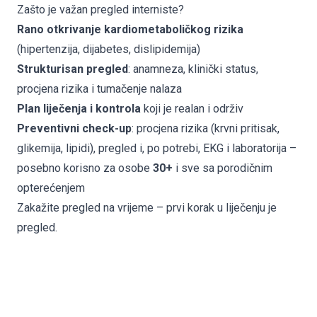
Zašto je važan pregled interniste?
Rano otkrivanje kardiometaboličkog rizika
(hipertenzija, dijabetes, dislipidemija)
Strukturisan pregled
: anamneza, klinički status,
procjena rizika i tumačenje nalaza
Plan liječenja i kontrola
koji je realan i održiv
Preventivni check-up
: procjena rizika (krvni pritisak,
glikemija, lipidi), pregled i, po potrebi, EKG i laboratorija –
posebno korisno za osobe
30+
i sve sa porodičnim
opterećenjem
Zakažite pregled na vrijeme
– prvi korak u liječenju je
pregled.