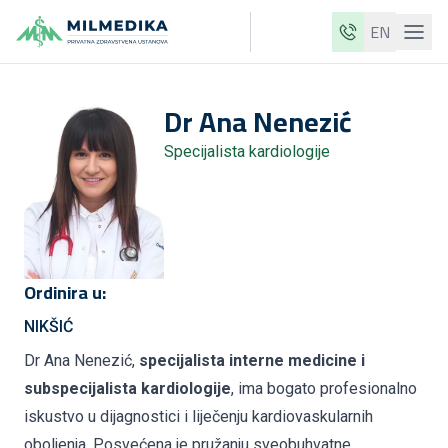
EN
Milmedika
Dr
Ana
Nenezić
Naše klinike
Specijalista kardiologije
Usluge
Ljekari
Cjenovnik
O nama
Ordinira u:
Aktuelnosti
NIKŠIĆ
Blog
Dr Ana Nenezić,
specijalista interne medicine i
subspecijalista kardiologije
, ima bogato profesionalno
Kontakt
iskustvo u dijagnostici i liječenju kardiovaskularnih
ME
EN
oboljenja. Posvećena je pružanju sveobuhvatne