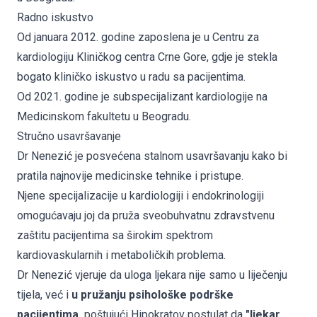
Radno iskustvo
Od januara 2012. godine zaposlena je u Centru za
kardiologiju Kliničkog centra Crne Gore, gdje je stekla
bogato kliničko iskustvo u radu sa pacijentima.
Od 2021. godine je subspecijalizant kardiologije na
Medicinskom fakultetu u Beogradu.
Stručno usavršavanje
Dr Nenezić je posvećena stalnom usavršavanju kako bi
pratila najnovije medicinske tehnike i pristupe.
Njene specijalizacije u kardiologiji i endokrinologiji
omogućavaju joj da pruža sveobuhvatnu zdravstvenu
zaštitu pacijentima sa širokim spektrom
kardiovaskularnih i metaboličkih problema.
Dr Nenezić vjeruje da uloga ljekara nije samo u liječenju
tijela, već i
u pružanju psihološke podrške
pacijentima,
poštujući Hipokratov postulat da
"ljekar