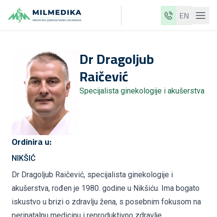
EN
Milmedika
Dr
Dragoljub
Naše klinike
Raičević
Usluge
Specijalista ginekologije i akušerstva
Ljekari
Cjenovnik
O nama
Ordinira u:
Aktuelnosti
NIKŠIĆ
Blog
Dr Dragoljub Raičević, specijalista ginekologije i
akušerstva, rođen je 1980. godine u Nikšiću. Ima bogato
Kontakt
iskustvo u brizi o zdravlju žena, s posebnim fokusom na
ME
EN
perinatalnu medicinu i reproduktivno zdravlje.