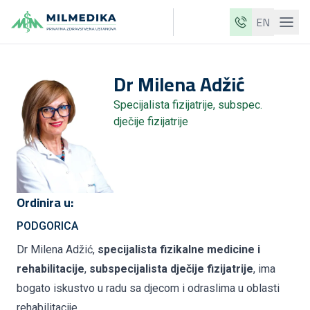
EN
Milmedika
Dr
Milena
Adžić
Naše klinike
Specijalista fizijatrije, subspec.
Usluge
dječije fizijatrije
Ljekari
Cjenovnik
O nama
Ordinira u:
Aktuelnosti
PODGORICA
Blog
Dr Milena Adžić,
specijalista fizikalne medicine i
rehabilitacije
,
subspecijalista dječije fizijatrije
, ima
Kontakt
bogato iskustvo u radu sa djecom i odraslima u oblasti
ME
EN
rehabilitacije.