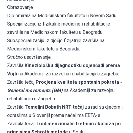
Obrazovanje
Diplomirala na Medicinskom fakultetu u Novom Sadu.
Specijalizaciju iz fizikalne medicine i rehabilitacije
završila na Medicinskom fakultetu u Beogradu.
Subspecijalizaciju iz dječje fizijatrije završila na
Medicinskom fakultetu u Beogradu.
Stručno usavršavanje
Završila
Kineziološku dijagnostiku dojenčadi prema
Vojti
na Akademiji za razvojnu rehabilitaciju u Zagrebu.
Završila tečaj
Procjena kvaliteta spontanih pokreta -
General movements (GM)
na Akademiji za razvojnu
rehabilitaciju u Zagrebu.
Završila
Temeljni Bobath NRT tečaj
za rad sa djecom i
odraslima u Sloveniji prema načelima EBTA-e.
Završila tečaj
Trodimenzionalni tretman skolioza po
principima Schroth metode
u Splitu.