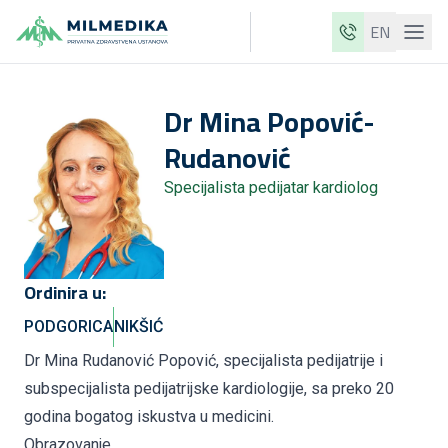
EN
Milmedika
Dr
Mina
Popović-
Naše klinike
Rudanović
Usluge
Specijalista pedijatar kardiolog
Ljekari
Cjenovnik
O nama
Ordinira u:
Aktuelnosti
PODGORICA
NIKŠIĆ
Blog
Dr Mina Rudanović Popović, specijalista pedijatrije i
subspecijalista pedijatrijske kardiologije, sa preko 20
Kontakt
godina bogatog iskustva u medicini.
ME
EN
Obrazovanje