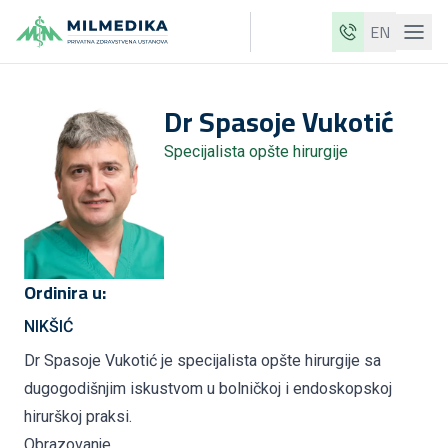
EN
Milmedika
Dr
Spasoje
Vukotić
Naše klinike
Specijalista opšte hirurgije
Usluge
Ljekari
Cjenovnik
O nama
Ordinira u:
Aktuelnosti
NIKŠIĆ
Blog
Dr Spasoje Vukotić je specijalista opšte hirurgije sa
dugogodišnjim iskustvom u bolničkoj i endoskopskoj
Kontakt
hirurškoj praksi.
ME
EN
Obrazovanje