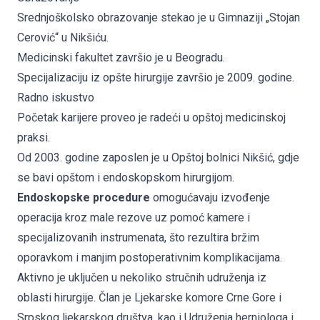
Srednjoškolsko obrazovanje stekao je u Gimnaziji „Stojan
Cerović“ u Nikšiću.
Medicinski fakultet završio je u Beogradu.
Specijalizaciju iz opšte hirurgije završio je 2009. godine.
Radno iskustvo
Početak karijere proveo je radeći u opštoj medicinskoj
praksi.
Od 2003. godine zaposlen je u Opštoj bolnici Nikšić, gdje
se bavi opštom i endoskopskom hirurgijom.
Endoskopske procedure
omogućavaju izvođenje
operacija kroz male rezove uz pomoć kamere i
specijalizovanih instrumenata, što rezultira bržim
oporavkom i manjim postoperativnim komplikacijama.
Aktivno je uključen u nekoliko stručnih udruženja iz
oblasti hirurgije. Član je Ljekarske komore Crne Gore i
Srpskog ljekarskog društva, kao i Udruženja herniologa i