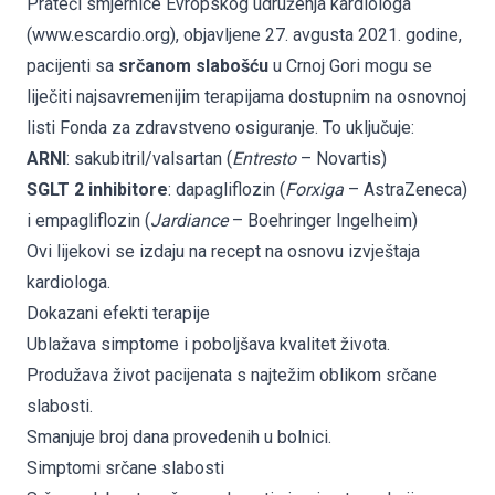
Prateći smjernice Evropskog udruženja kardiologa
(
www.escardio.org
), objavljene 27. avgusta 2021. godine,
pacijenti sa
srčanom slabošću
u Crnoj Gori mogu se
liječiti najsavremenijim terapijama dostupnim na osnovnoj
listi Fonda za zdravstveno osiguranje. To uključuje:
ARNI
: sakubitril/valsartan (
Entresto
– Novartis)
SGLT 2 inhibitore
: dapagliflozin (
Forxiga
– AstraZeneca)
i empagliflozin (
Jardiance
– Boehringer Ingelheim)
Ovi lijekovi se izdaju na recept na osnovu izvještaja
kardiologa.
Dokazani efekti terapije
Ublažava simptome i poboljšava kvalitet života.
Produžava život pacijenata s najtežim oblikom srčane
slabosti.
Smanjuje broj dana provedenih u bolnici.
Simptomi srčane slabosti