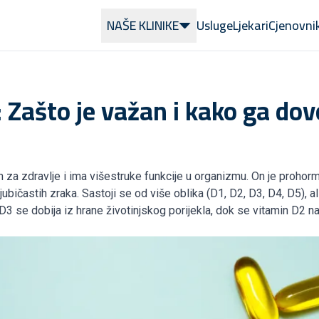
NAŠE KLINIKE
Usluge
Ljekari
Cjenovni
 Zašto je važan i kako ga dov
n za zdravlje i ima višestruke funkcije u organizmu. On je prohorm
jubičastih zraka. Sastoji se od više oblika (D1, D2, D3, D4, D5), al
3 se dobija iz hrane životinjskog porijekla, dok se vitamin D2 nal