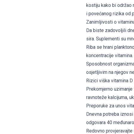
kostiju kako bi održao
i povećanog rizika od 
Zanimljivosti o vitamin
Da biste zadovoljili dn
sira. Suplementi su mno
Riba se hrani planktono
koncentracije vitamina.
Sposobnost organizma 
osjetljivim na njegov n
Rizici viška vitamina D
Prekomjerno uzimanje v
ravnoteže kalcijuma, ukl
Preporuke za unos vit
Dnevna potreba iznosi 
odgovara 40 međunarodn
Redovno provjeravajte 