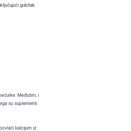
ključujući gubitak
i pečurke. Međutim, i
 čega su suplementi
ovlači kalcijum iz