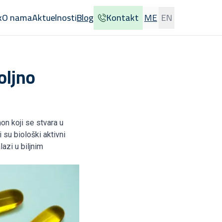
k
O nama
Aktuelnosti
Blog
Kontakt
ME
EN
oljno
on koji se stvara u
i su biološki aktivni
azi u biljnim