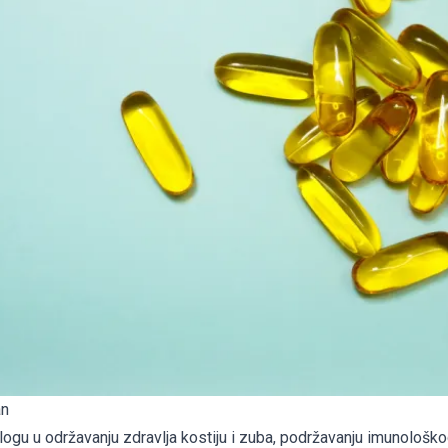
an
logu u održavanju zdravlja kostiju i zuba, podržavanju imunološko