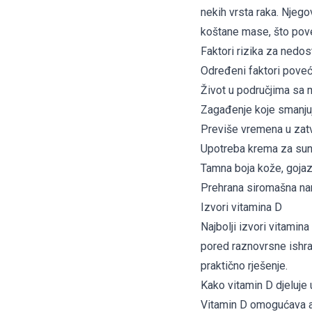
nekih vrsta raka. Njeg
koštane mase, što pove
Faktori rizika za nedos
Određeni faktori poveća
Život u područjima sa 
Zagađenje koje smanju
Previše vremena u zat
Upotreba krema za sun
Tamna boja kože, gojazn
Prehrana siromašna na
Izvori vitamina D
Najbolji izvori vitamina 
pored raznovrsne ishra
praktično rješenje.
Kako vitamin D djeluje
Vitamin D omogućava ap