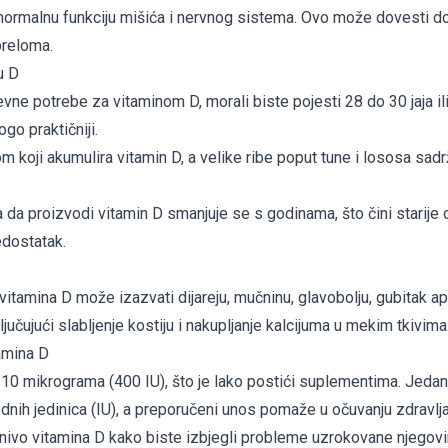
 normalnu funkciju mišića i nervnog sistema. Ovo može dovesti 
preloma.
u D
evne potrebe za vitaminom D, morali biste pojesti 28 do 30 jaja il
go praktičniji.
m koji akumulira vitamin D, a velike ribe poput tune i lososa sad
da proizvodi vitamin D smanjuje se s godinama, što čini starij
edostatak.
itamina D može izazvati dijareju, mučninu, glavobolju, gubitak ap
jučujući slabljenje kostiju i nakupljanje kalcijuma u mekim tkivima
amina D
10 mikrograma (400 IU), što je lako postići suplementima. Jeda
ih jedinica (IU), a preporučeni unos pomaže u očuvanju zdravlja 
nivo vitamina D kako biste izbjegli probleme uzrokovane njegov