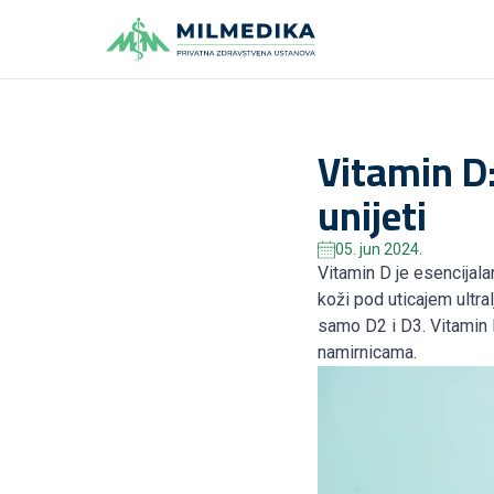
Milmedika
Vitamin D:
unijeti
05. jun 2024.
Vitamin D je esencijala
koži pod uticajem ultral
samo D2 i D3. Vitamin D
namirnicama.