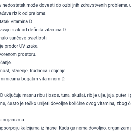
ov nedostatak može dovesti do ozbiljnih zdravstvenih problema, u
ćava rizik od preloma.
tatak vitamina D
vaju rizik od deficita vitamina D:
malo sunčeve svjetlosti.
je prodor UV zraka.
vorenom prostoru.
čanje.
ost, starenje, trudnoća i dojenje.
mirnicama bogatim vitaminom D.
D uključuju masnu ribu (losos, tuna, skuša), riblje ulje, jaja, puter 
ne, često je teško unijeti dovoljne količine ovog vitamina, zbog
 u organizmu
sorpciju kalcijuma iz hrane. Kada ga nema dovoljno, organizam p