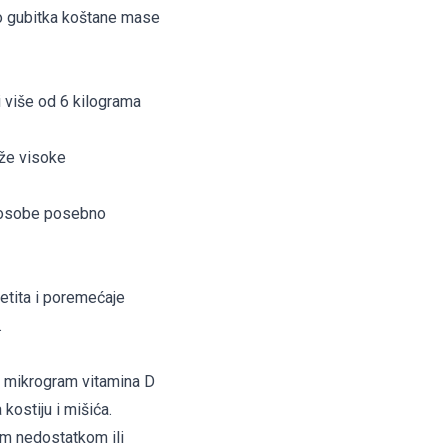
do gubitka koštane mase
i više od 6 kilograma
rže visoke
e osobe posebno
etita i poremećaje
.
n mikrogram vitamina D
kostiju i mišića.
im nedostatkom ili