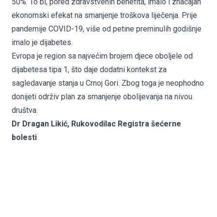
50%. To bi, pored zdravstvenih benefita, imalo i značajan
ekonomski efekat na smanjenje troškova liječenja. Prije
pandemije COVID-19, više od petine preminulih godišnje
imalo je dijabetes.
Evropa je region sa najvećim brojem djece oboljele od
dijabetesa tipa 1, što daje dodatni kontekst za
sagledavanje stanja u Crnoj Gori. Zbog toga je neophodno
donijeti održiv plan za smanjenje obolijevanja na nivou
društva.
Dr Dragan Likić, Rukovodilac Registra šećerne
bolesti