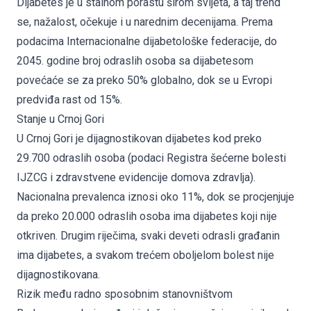
Dijabetes je u stalnom porastu širom svijeta, a taj trend
se, nažalost, očekuje i u narednim decenijama. Prema
podacima Internacionalne dijabetološke federacije, do
2045. godine broj odraslih osoba sa dijabetesom
povećaće se za preko 50% globalno, dok se u Evropi
predviđa rast od 15%.
Stanje u Crnoj Gori
U Crnoj Gori je dijagnostikovan dijabetes kod preko
29.700 odraslih osoba (podaci Registra šećerne bolesti
IJZCG i zdravstvene evidencije domova zdravlja).
Nacionalna prevalenca iznosi oko 11%, dok se procjenjuje
da preko 20.000 odraslih osoba ima dijabetes koji nije
otkriven. Drugim riječima, svaki deveti odrasli građanin
ima dijabetes, a svakom trećem oboljelom bolest nije
dijagnostikovana.
Rizik među radno sposobnim stanovništvom