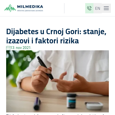
EN
Milmedika
Dijabetes u Crnoj Gori: stanje,
Naše klinike
izazovi i faktori rizika
Usluge
13. nov 2021.
Ljekari
Cjenovnik
O nama
Aktuelnosti
Blog
Kontakt
ME
EN