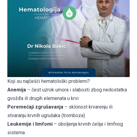
Koji su najčešći hematološki problemi?
Anemija
– čest uzrok umora i slabosti zbog nedostatka
gvožđa ili drugih elemenata u krvi
Poremećaji zgrušavanja
– sklonost krvarenju ili
stvaranju krvnih ugrušaka (tromboza)
Leukemije i limfomi
– oboljenja krvnih ćelija i limfnog
sistema