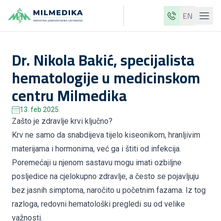
EN
Milmedika
Dr. Nikola Bakić, specijalista
Naše klinike
hematologije u medicinskom
Usluge
centru Milmedika
Ljekari
13. feb 2025.
Cjenovnik
Zašto je zdravlje krvi ključno?
Krv ne samo da snabdijeva tijelo kiseonikom, hranljivim
O nama
materijama i hormonima, već ga i štiti od infekcija.
Aktuelnosti
Poremećaji u njenom sastavu mogu imati ozbiljne
Blog
posljedice na cjelokupno zdravlje, a često se pojavljuju
bez jasnih simptoma, naročito u početnim fazama. Iz tog
Kontakt
razloga, redovni hematološki pregledi su od velike
ME
EN
važnosti.