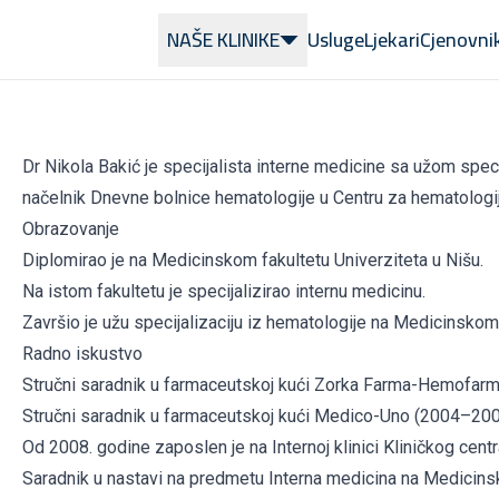
NAŠE KLINIKE
Usluge
Ljekari
Cjenovni
Dr Nikola Bakić je specijalista interne medicine sa užom speci
načelnik Dnevne bolnice hematologije u Centru za hematologij
Obrazovanje
Diplomirao je na Medicinskom fakultetu Univerziteta u Nišu.
Na istom fakultetu je specijalizirao internu medicinu.
Završio je užu specijalizaciju iz hematologije na Medicinskom
Radno iskustvo
Stručni saradnik u farmaceutskoj kući Zorka Farma-Hemofar
Stručni saradnik u farmaceutskoj kući Medico-Uno (2004–200
Od 2008. godine zaposlen je na Internoj klinici Kliničkog cent
Saradnik u nastavi na predmetu Interna medicina na Medicins