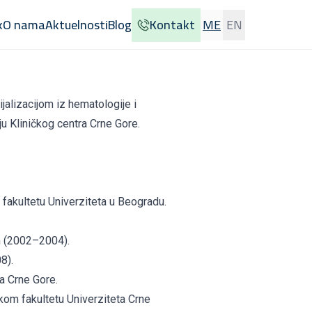
k
O nama
Aktuelnosti
Blog
Kontakt
ME
EN
jalizacijom iz hematologije i
u Kliničkog centra Crne Gore.
 fakultetu Univerziteta u Beogradu.
m (2002–2004).
8).
ra Crne Gore.
kom fakultetu Univerziteta Crne