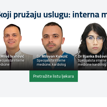
 koji pružaju uslugu: interna 
r
Miloš Ivanović
Dr
Milovan Kalezić
Dr
Bjanka Božovi
cijalista interne
Specijalista interne
Specijalista interne
dicine
medicine, kardiolog
medicine kardiolog
Pretražite listu ljekara