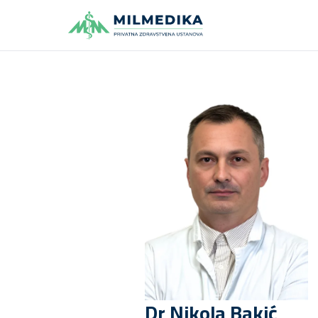
Milmedika
Dr
Nikola
Bakić