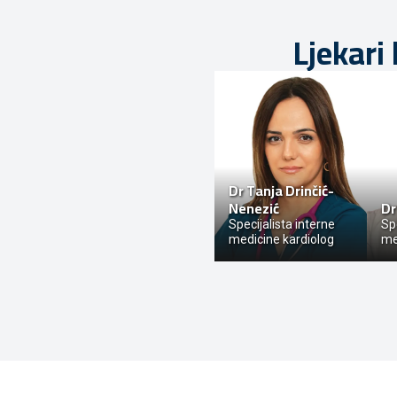
Ljekari
Dr
Tanja Drinčić-
Nenezić
D
Specijalista interne
Spe
medicine kardiolog
me