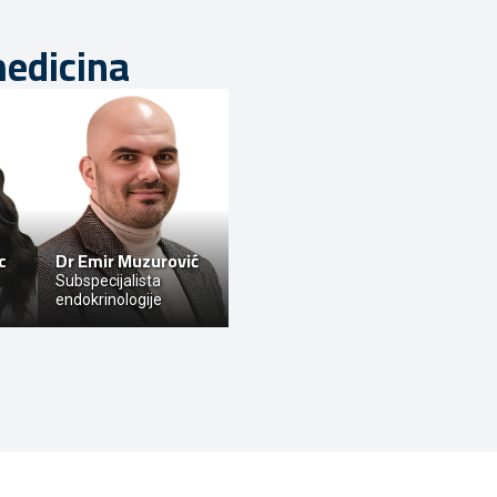
medicina
c
Dr
Emir Muzurović
Subspecijalista
endokrinologije