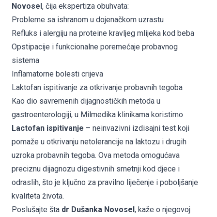
Novosel
, čija ekspertiza obuhvata:
Probleme sa ishranom u dojenačkom uzrastu
Refluks i alergiju na proteine kravljeg mlijeka kod beba
Opstipacije i funkcionalne poremećaje probavnog
sistema
Inflamatorne bolesti crijeva
Laktofan ispitivanje za otkrivanje probavnih tegoba
Kao dio savremenih dijagnostičkih metoda u
gastroenterologiji, u Milmedika klinikama koristimo
Lactofan ispitivanje
– neinvazivni izdisajni test koji
pomaže u otkrivanju netolerancije na laktozu i drugih
uzroka probavnih tegoba. Ova metoda omogućava
preciznu dijagnozu digestivnih smetnji kod djece i
odraslih, što je ključno za pravilno liječenje i poboljšanje
kvaliteta života.
Poslušajte šta
dr Dušanka Novosel
, kaže o njegovoj