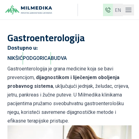
EN
Milmedika
Gastroenterologija
Naše klinike
Dostupno u:
Usluge
NIKŠIĆ
PODGORICA
BUDVA
Ljekari
Gastroenterologija je grana medicine koja se bavi
Cjenovnik
prevencijom,
dijagnostikom i liječenjem oboljenja
O nama
probavnog sistema
, uključujući jednjak, želudac, crijeva,
jetru, pankreas i žučne puteve. U Milmedika klinikama
Aktuelnosti
pacijentima pružamo sveobuhvatnu gastroenterološku
Blog
njegu, koristeći savremene dijagnostičke metode i
efikasne terapijske pristupe.
Kontakt
ME
EN