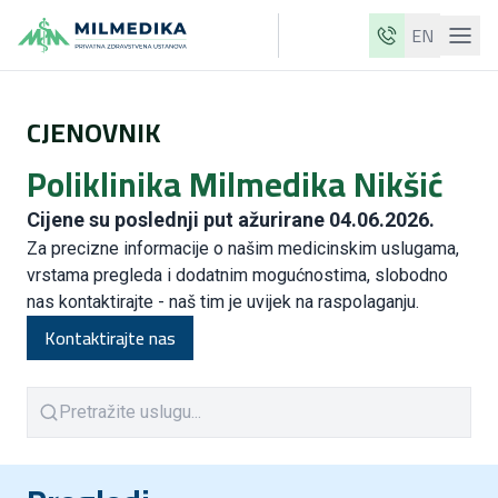
EN
Milmedika
CJENOVNIK
Naše klinike
Poliklinika Milmedika Nikšić
Usluge
Ljekari
Cijene su poslednji put ažurirane
04.06.2026.
Za precizne informacije o našim medicinskim uslugama,
Cjenovnik
vrstama pregleda i dodatnim mogućnostima, slobodno
nas kontaktirajte - naš tim je uvijek na raspolaganju.
O nama
Kontaktirajte nas
Aktuelnosti
Blog
Kontakt
ME
EN