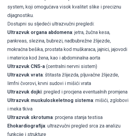
system
, koji omogućava visok kvalitet slike i preciznu
dijagnostiku.
Dostupni su sljedeći ultrazvučni pregledi:
Ultrazvuk organa abdomena
: jetra, žučna kesa,
pankreas, slezina, bubrezi, nadbubrežne žlijezde,
mokraćna bešika, prostata kod muškaraca, jajnici, jajovodi
i materica kod žena, kao i abdominalna aorta
Ultrazvuk CNS-a
(centralni nervni sistem)
Ultrazvuk vrata
: štitasta žlijezda, pljuvačne žlijezde,
limfni čvorovi, krvni sudovi i mišići vrata
Ultrazvuk dojki
: pregled i procjena eventualnih promjena
Ultrazvuk muskuloskeletnog sistema
: mišići, zglobovi
i meka tkiva
Ultrazvuk skrotuma
: procjena stanja testisa
Ehokardiografija
: ultrazvučni pregled srca za analizu
funkcije i strukture