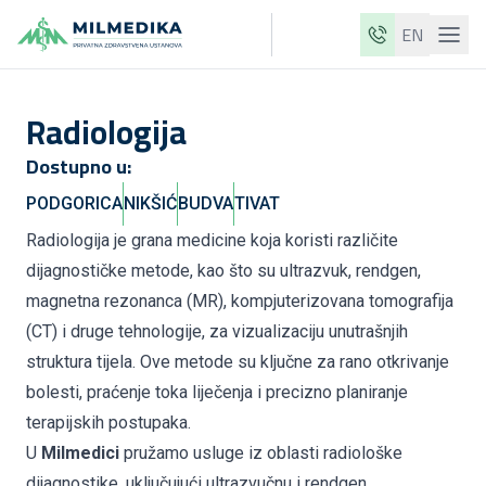
EN
Milmedika
Radiologija
Naše klinike
Dostupno u:
Usluge
PODGORICA
NIKŠIĆ
BUDVA
TIVAT
Ljekari
Radiologija je grana medicine koja koristi različite
Cjenovnik
dijagnostičke metode, kao što su ultrazvuk, rendgen,
O nama
magnetna rezonanca (MR), kompjuterizovana tomografija
(CT) i druge tehnologije, za vizualizaciju unutrašnjih
Aktuelnosti
struktura tijela. Ove metode su ključne za rano otkrivanje
Blog
bolesti, praćenje toka liječenja i precizno planiranje
terapijskih postupaka.
Kontakt
U
Milmedici
pružamo usluge iz oblasti radiološke
ME
EN
dijagnostike, uključujući ultrazvučnu i rendgen