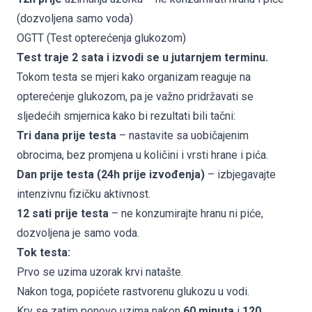
(dozvoljena samo voda)
OGTT (Test opterećenja glukozom)
Test traje 2 sata i izvodi se u jutarnjem terminu.
Tokom testa se mjeri kako organizam reaguje na
opterećenje glukozom, pa je važno pridržavati se
sljedećih smjernica kako bi rezultati bili tačni:
Tri dana prije testa
– nastavite sa uobičajenim
obrocima, bez promjena u količini i vrsti hrane i pića.
Dan prije testa (24h prije izvođenja)
– izbjegavajte
intenzivnu fizičku aktivnost.
12 sati prije testa
– ne konzumirajte hranu ni piće,
dozvoljena je samo voda.
Tok testa:
Prvo se uzima uzorak krvi natašte.
Nakon toga, popićete rastvorenu glukozu u vodi.
Krv se zatim ponovo uzima nakon
60 minuta
i
120