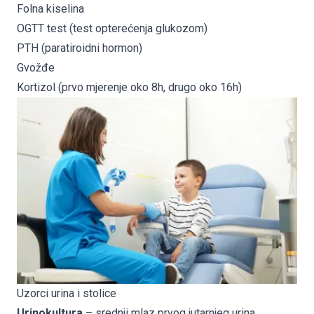
Folna kiselina
OGTT test (test opterećenja glukozom)
PTH (paratiroidni hormon)
Gvožđe
Kortizol (prvo mjerenje oko 8h, drugo oko 16h)
Uzorci urina i stolice
Urinokultura
– srednji mlaz prvog jutarnjeg urina