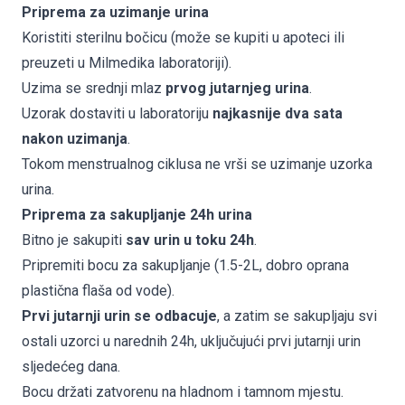
Priprema za uzimanje urina
Koristiti sterilnu bočicu (može se kupiti u apoteci ili
preuzeti u Milmedika laboratoriji).
Uzima se srednji mlaz
prvog jutarnjeg urina
.
Uzorak dostaviti u laboratoriju
najkasnije dva sata
nakon uzimanja
.
Tokom menstrualnog ciklusa ne vrši se uzimanje uzorka
urina.
Priprema za sakupljanje 24h urina
Bitno je sakupiti
sav urin u toku 24h
.
Pripremiti bocu za sakupljanje (1.5-2L, dobro oprana
plastična flaša od vode).
Prvi jutarnji urin se odbacuje
, a zatim se sakupljaju svi
ostali uzorci u narednih 24h, uključujući prvi jutarnji urin
sljedećeg dana.
Bocu držati zatvorenu na hladnom i tamnom mjestu.