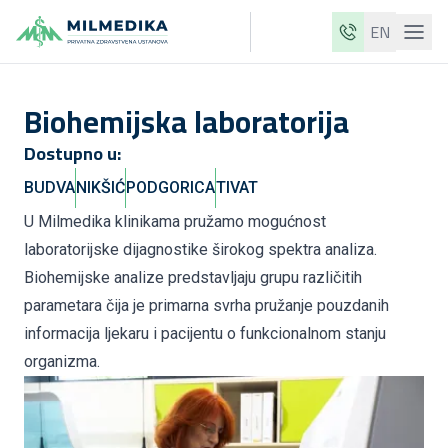
EN
Milmedika
Biohemijska laboratorija
Naše klinike
Dostupno u:
Usluge
BUDVA
NIKŠIĆ
PODGORICA
TIVAT
Ljekari
U Milmedika klinikama pružamo mogućnost
Cjenovnik
laboratorijske dijagnostike širokog spektra analiza.
O nama
Biohemijske analize predstavljaju grupu različitih
parametara čija je primarna svrha pružanje pouzdanih
Aktuelnosti
informacija ljekaru i pacijentu o funkcionalnom stanju
Blog
organizma.
Kontakt
ME
EN