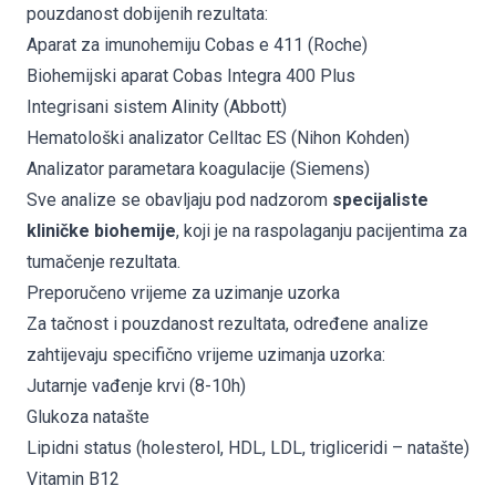
pouzdanost dobijenih rezultata:
Aparat za imunohemiju
Cobas e 411 (Roche)
Biohemijski aparat
Cobas Integra 400 Plus
Integrisani sistem
Alinity (Abbott)
Hematološki analizator
Celltac ES (Nihon Kohden)
Analizator parametara koagulacije (Siemens)
Sve analize se obavljaju pod nadzorom
specijaliste
kliničke biohemije
, koji je na raspolaganju pacijentima za
tumačenje rezultata.
Preporučeno vrijeme za uzimanje uzorka
Za tačnost i pouzdanost rezultata, određene analize
zahtijevaju specifično vrijeme uzimanja uzorka:
Jutarnje vađenje krvi (8-10h)
Glukoza natašte
Lipidni status (holesterol, HDL, LDL, trigliceridi – natašte)
Vitamin B12