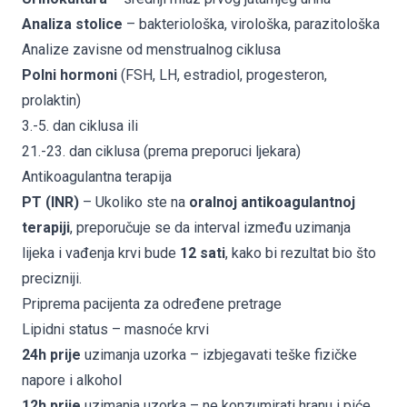
Analiza stolice
– bakteriološka, virološka, parazitološka
Analize zavisne od menstrualnog ciklusa
Polni hormoni
(FSH, LH, estradiol, progesteron,
prolaktin)
3.-5. dan ciklusa ili
21.-23. dan ciklusa (prema preporuci ljekara)
Antikoagulantna terapija
PT (INR)
– Ukoliko ste na
oralnoj antikoagulantnoj
terapiji
, preporučuje se da interval između uzimanja
lijeka i vađenja krvi bude
12 sati
, kako bi rezultat bio što
precizniji.
Priprema pacijenta za određene pretrage
Lipidni status – masnoće krvi
24h prije
uzimanja uzorka – izbjegavati teške fizičke
napore i alkohol
12h prije
uzimanja uzorka – ne konzumirati hranu i piće